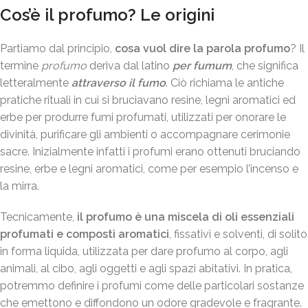
Cos’è il profumo? Le origini
Partiamo dal principio,
cosa vuol dire la parola profumo
? Il
termine
profumo
deriva dal latino
per fumum
, che significa
letteralmente
attraverso il fumo
. Ciò richiama le antiche
pratiche rituali in cui si bruciavano resine, legni aromatici ed
erbe per produrre fumi profumati, utilizzati per onorare le
divinità, purificare gli ambienti o accompagnare cerimonie
sacre. Inizialmente infatti i profumi erano ottenuti bruciando
resine, erbe e legni aromatici, come per esempio l’incenso e
la mirra.
Tecnicamente,
il profumo è una miscela di oli essenziali
profumati e composti aromatici
, fissativi e solventi, di solito
in forma liquida, utilizzata per dare profumo al corpo, agli
animali, al cibo, agli oggetti e agli spazi abitativi. In pratica,
potremmo definire i profumi come delle particolari sostanze
che emettono e diffondono un odore gradevole e fragrante.