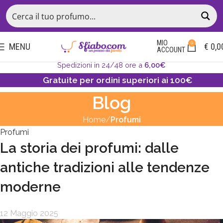
MIO
0
MENU
€
0,0
ACCOUNT
Spedizioni in 24/48 ore a
6,00€
Gratuite per ordini superiori ai 100€
Blog
Home
Profumi
Profumi
La storia dei profumi: dalle
antiche tradizioni alle tendenze
moderne
12 Maggio 2025