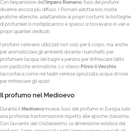
Con l’espansione dell’
Impero Romano
, l’uso dei profumi
divenne ancora più diffuso. I Romani adottarono molte
pratiche elleniche, adattandole ai propri costumi: le botteghe
di profumieri si moltiplicarono e spesso si trovavano in veri e
propri quartieri dedicati.
I profumi venivano utilizzati non solo per il corpo, ma anche
per aromatizzare gli ambienti durante i banchetti, per
profumare l’acqua dei bagni e persino per rinfrescare l’alito
con pasticche aromatiche. Lo stesso
Plinio il Vecchio
raccontava come nei teatri venisse spruzzata acqua di rose
per rinfrescare gli spazi.
Il profumo nel Medioevo
Durante il
Medioevo
invece, l’uso del profumo in Europa subì
una profonda trasformazione rispetto alle epoche classiche.
Con l’avvento del Cristianesimo, la dimensione estetica del
profumo, tanto apprezzata nelle terme romane e nei rituali