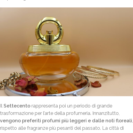
Il
Settecento
rappresenta poi un periodo di grande
trasformazione per l’arte della profumeria. Innanzitutto,
vengono preferiti profumi più leggeri e dalle noti floreali
,
rispetto alle fragranze più pesanti del passato. La città di