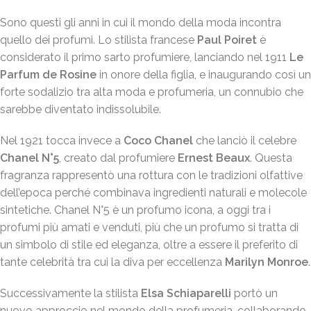
Sono questi gli anni in cui il mondo della moda incontra
quello dei profumi. Lo stilista francese
Paul Poiret
è
considerato il primo sarto profumiere, lanciando nel 1911
Le
Parfum de Rosine
in onore della figlia, e inaugurando così un
forte sodalizio tra alta moda e profumeria, un connubio che
sarebbe diventato indissolubile.
Nel 1921 tocca invece a
Coco Chanel
che lanciò il celebre
Chanel N°5
, creato dal profumiere
Ernest Beaux
. Questa
fragranza rappresentò una rottura con le tradizioni olfattive
dell’epoca perché combinava ingredienti naturali e molecole
sintetiche. Chanel N°5 è un profumo icona, a oggi tra i
profumi più amati e venduti, più che un profumo si tratta di
un simbolo di stile ed eleganza, oltre a essere il preferito di
tante celebrità tra cui la diva per eccellenza
Marilyn Monroe
.
Successivamente la stilista
Elsa Schiaparelli
portò un
nuovo approccio nel mondo della profumeria, collaborando