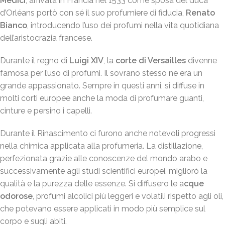
Medici
, arrivata in Francia nel 1533 come sposa del duca
d’Orléans portò con sé il suo profumiere di fiducia,
Renato
Bianco
, introducendo l’uso dei profumi nella vita quotidiana
dell’aristocrazia francese.
Durante il regno di
Luigi XIV
, la
corte di Versailles
divenne
famosa per l’uso di profumi. Il sovrano stesso ne era un
grande appassionato. Sempre in questi anni, si diffuse in
molti corti europee anche la moda di profumare guanti,
cinture e persino i capelli.
Durante il Rinascimento ci furono anche notevoli progressi
nella chimica applicata alla profumeria. La distillazione,
perfezionata grazie alle conoscenze del mondo arabo e
successivamente agli studi scientifici europei, migliorò la
qualità e la purezza delle essenze. Si diffusero le a
cque
odorose
, profumi alcolici più leggeri e volatili rispetto agli oli,
che potevano essere applicati in modo più semplice sul
corpo e sugli abiti.