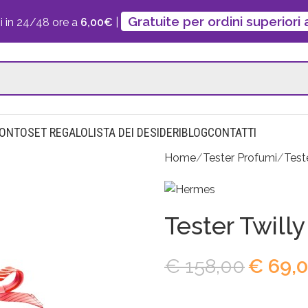
Gratuite per ordini superiori
i in 24/48 ore a
6,00€
|
CONTO
SET REGALO
LISTA DEI DESIDERI
BLOG
CONTATTI
Home
Tester Profumi
Test
Tester Twill
€
158,00
€
69,