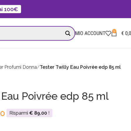
 ai 100€
0
MIO ACCOUNT
€
0,
er Profumi Donna
Tester Twilly Eau Poivrée edp 85 ml
y Eau Poivrée edp 85 ml
00
Risparmi
€
89,00
!