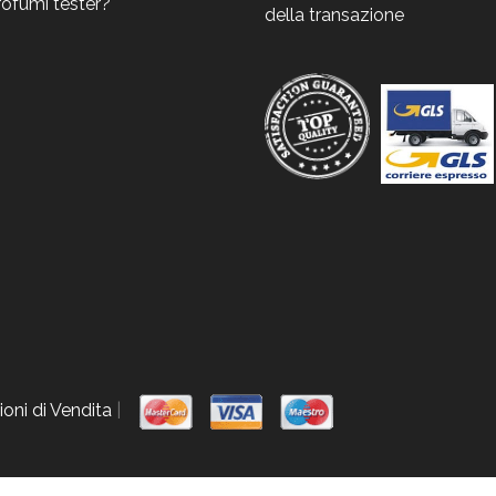
rofumi tester?
della transazione
oni di Vendita
|