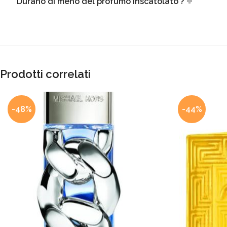
Durano di meno del profumo inscatolato ?
Prodotti correlati
-48%
-44%