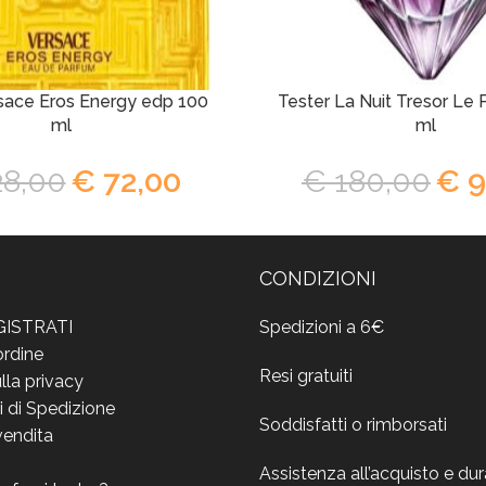
sace Eros Energy edp 100
Tester La Nuit Tresor Le
ml
ml
8,00
€
72,00
€
180,00
€
9
CONDIZIONI
GISTRATI
Spedizioni a 6€
ordine
Resi gratuiti
lla privacy
i di Spedizione
Soddisfatti o rimborsati
vendita
Assistenza all’acquisto e du