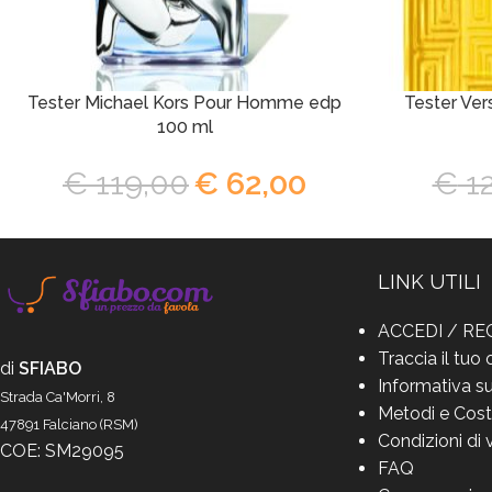
Tester Michael Kors Pour Homme edp
Tester Ver
100 ml
€
119,00
€
62,00
€
12
LINK UTILI
ACCEDI / RE
Traccia il tuo 
di
SFIABO
Informativa su
Strada Ca'Morri, 8
Metodi e Cost
47891 Falciano (RSM)
Condizioni di 
COE: SM29095
FAQ