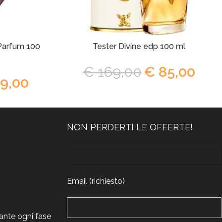
 Parfum 100
Tester Divine edp 100 ml
€
169,00
€
85,00
9,00
NON PERDERTI LE OFFERTE!
Email (richiesto)
rante ogni fase