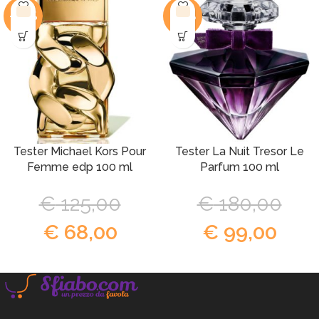
-46%
-45%
Tester Michael Kors Pour
Tester La Nuit Tresor Le
Femme edp 100 ml
Parfum 100 ml
€
125,00
€
180,00
€
68,00
€
99,00