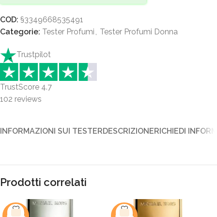
COD:
§3349668535491
Categorie:
Tester Profumi
,
Tester Profumi Donna
Trustpilot
TrustScore
4.7
102
reviews
INFORMAZIONI SUI TESTER
DESCRIZIONE
RICHIEDI INFOR
Prodotti correlati
-48%
-46%