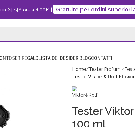
Gratuite per ordini superiori
i in 24/48 ore a
6,00€
|
CONTO
SET REGALO
LISTA DEI DESIDERI
BLOG
CONTATTI
Home
Tester Profumi
Test
Tester Viktor & Rolf Flow
Tester Vikto
100 ml