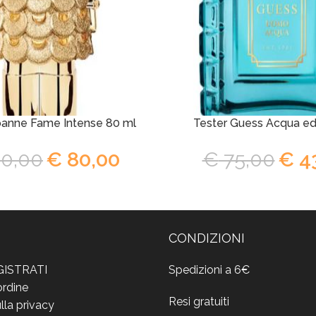
banne Fame Intense 80 ml
Tester Guess Acqua ed
0,00
€
80,00
€
75,00
€
4
CONDIZIONI
GISTRATI
Spedizioni a 6€
ordine
Resi gratuiti
lla privacy