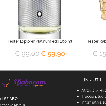
Tester Explorer Platinum edp 100 ml
Tester Ra
€
99,00
€
59,90
€
15
LINK UTILI
ACCEDI / RE
Traccia il tuo 
di
SFIABO
Informativa su
Strada Ca'Morri, 8