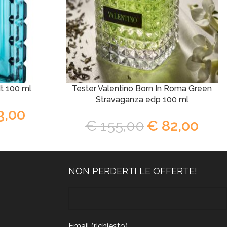
t 100 ml
Tester Valentino Born In Roma Green
Stravaganza edp 100 ml
3,00
€
155,00
€
82,00
NON PERDERTI LE OFFERTE!
Email (richiesto)