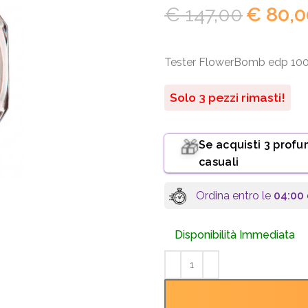
€
147,00
€
80,0
Tester FlowerBomb edp 100
Solo 3 pezzi rimasti!
Se acquisti 3 profu
🎁
casuali
Ordina entro le
04:00
Disponibilità Immediata