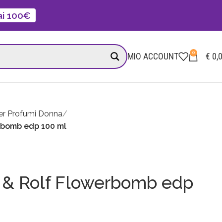
 ai 100€
0
MIO ACCOUNT
€
0,
er Profumi Donna
erbomb edp 100 ml
r & Rolf Flowerbomb edp