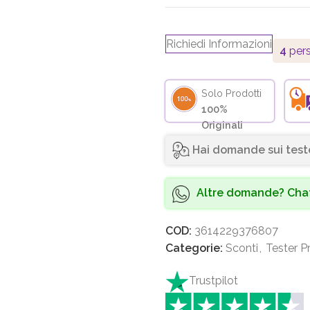
Richiedi Informazioni
4
pers
Solo Prodotti
100%
Originali
Hai domande sui test
Altre domande? Chat
COD:
3614229376807
Categorie:
Sconti
,
Tester P
Trustpilot