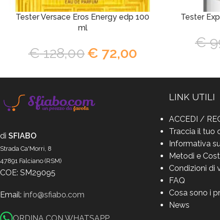
Tester Versace Eros Energy edp 100
Tester Exp
ml
€
9
€
128,00
€
72,00
LINK UTILI
ACCEDI / RE
Traccia il tuo 
di
SFIABO
Informativa su
Strada Ca'Morri, 8
Metodi e Cost
47891 Falciano (RSM)
Condizioni di 
COE: SM29095
FAQ
Cosa sono i p
Email:
info@sfiabo.com
News
ORDINA CON WHATSAPP