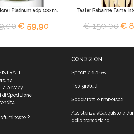
lorer Platinum edp 100 ml
Tester Rabanne Fame Int
9,00
€
59,90
€
150,00
€
8
CONDIZIONI
GISTRATI
Spedizioni a 6€
ordine
Resi gratuiti
lla privacy
i di Spedizione
Soddisfatti o rimborsati
vendita
Assistenza all’acquisto e du
rofumi tester?
della transazione