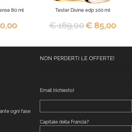
ense 80 ml
Tester Divine edp 100 ml
0,00
€
169,00
€
85,00
NON PERDERTI LE OFFERTE!
Email (richiesto)
rante ogni fase
Capitale della Francia?