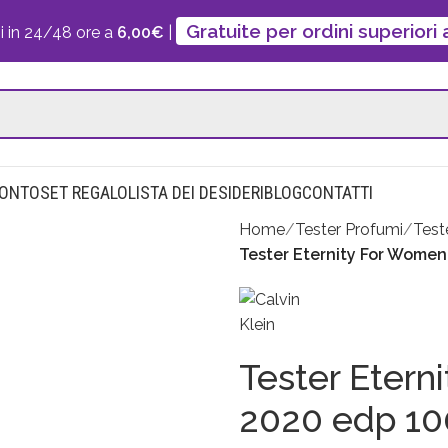
Gratuite per ordini superiori
i in 24/48 ore a
6,00€
|
CONTO
SET REGALO
LISTA DEI DESIDERI
BLOG
CONTATTI
Home
Tester Profumi
Test
Tester Eternity For Wome
Tester Eter
2020 edp 10