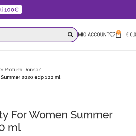
 ai 100€
0
MIO ACCOUNT
€
0,
er Profumi Donna
n Summer 2020 edp 100 ml
nity For Women Summer
0 ml