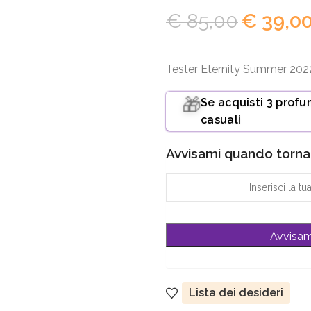
€
85,00
€
39,0
Tester Eternity Summer 202
Se acquisti 3 profu
🎁
casuali
Avvisami quando torna 
Lista dei desideri