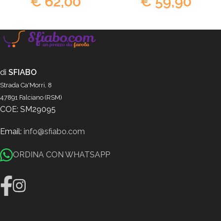
€
62,00
€
59,90
di
SFIABO
Strada Ca'Morri, 8
47891 Falciano (RSM)
COE: SM29095
Email:
info@sfiabo.com
ORDINA CON WHATSAPP