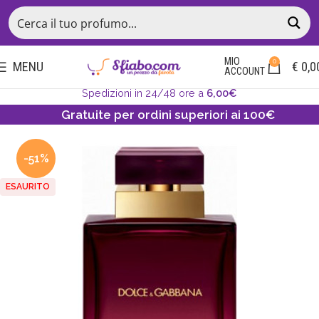
MIO
0
MENU
€
0,0
ACCOUNT
Spedizioni in 24/48 ore a
6,00€
Gratuite per ordini superiori ai 100€
-51%
ESAURITO