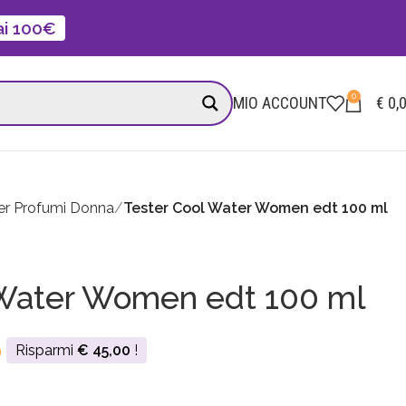
 ai 100€
0
MIO ACCOUNT
€
0,
er Profumi Donna
Tester Cool Water Women edt 100 ml
 Water Women edt 100 ml
0
Risparmi
€
45,00
!