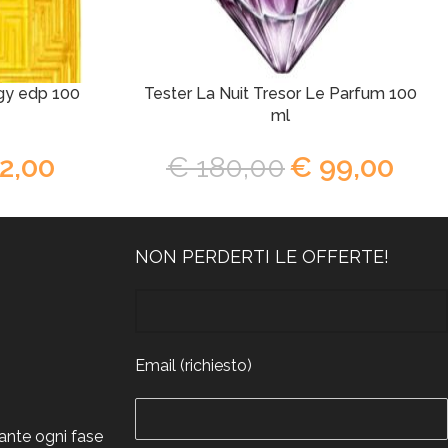
gy edp 100
Tester La Nuit Tresor Le Parfum 100
ml
2,00
€
180,00
€
99,00
NON PERDERTI LE OFFERTE!
Email (richiesto)
rante ogni fase