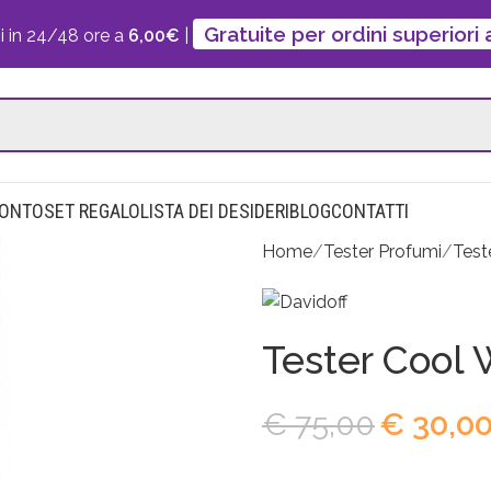
Gratuite per ordini superiori
i in 24/48 ore a
6,00€
|
CONTO
SET REGALO
LISTA DEI DESIDERI
BLOG
CONTATTI
Home
Tester Profumi
Test
Tester Cool
€
75,00
€
30,0