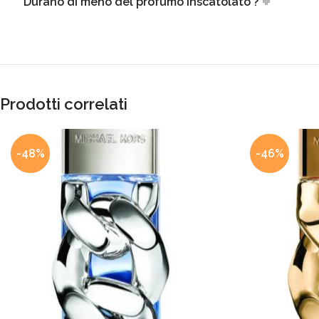
Durano di meno del profumo inscatolato ?
Prodotti correlati
-48%
-46%