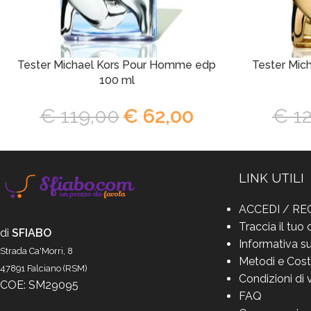
Tester Michael Kors Pour Homme edp
Tester Mic
100 ml
€
119,00
€
62,00
€
12
LINK UTILI
ACCEDI / RE
Traccia il tuo 
di
SFIABO
Informativa su
Strada Ca'Morri, 8
Metodi e Cost
47891 Falciano (RSM)
Condizioni di 
COE: SM29095
FAQ