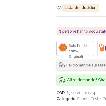
Lista dei desideri
3
persone hanno acquistat
Solo Prodotti
100%
Originali
Hai domande sui test
Altre domande? Chat
COD:
§3414202011714
Categorie:
Sconti
,
Tester P