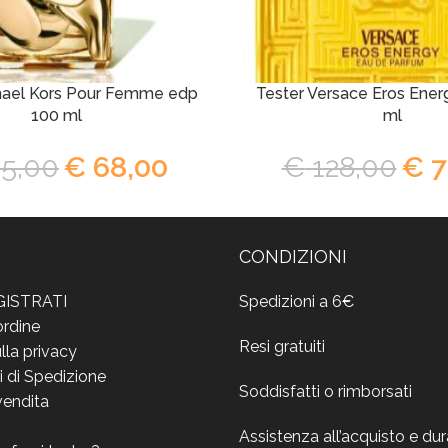
hael Kors Pour Femme edp
Tester Versace Eros Ener
100 ml
ml
5,00
€
68,00
€
128,00
€
7
CONDIZIONI
GISTRATI
Spedizioni a 6€
ordine
Resi gratuiti
lla privacy
i di Spedizione
Soddisfatti o rimborsati
vendita
Assistenza all’acquisto e du