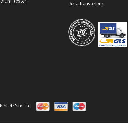
rofumi tester?
della transazione
oni di Vendita
|