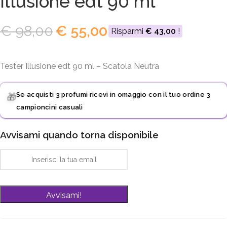
Illusione edt 90 ml
€
98,00
€
55,00
Risparmi
€
43,00
!
Tester Illusione edt 90 ml – Scatola Neutra
Se acquisti 3 profumi ricevi in omaggio con il tuo ordine 3
🎁
campioncini casuali
Avvisami quando torna disponibile