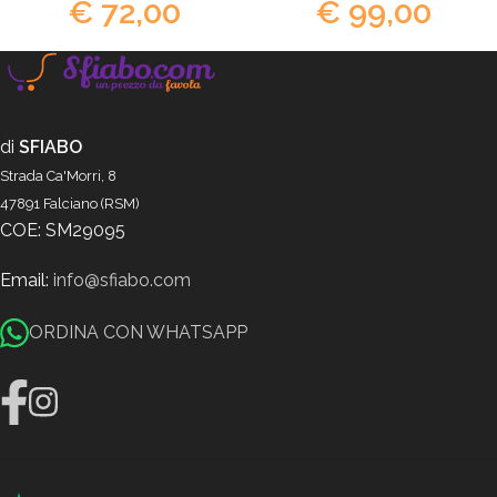
€
72,00
€
99,00
di
SFIABO
Strada Ca'Morri, 8
47891 Falciano (RSM)
COE: SM29095
Email:
info@sfiabo.com
ORDINA CON WHATSAPP