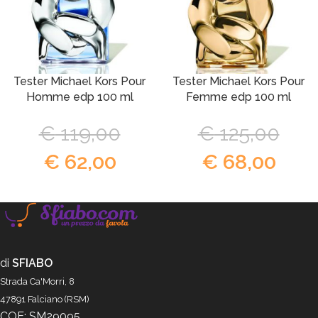
Tester Michael Kors Pour
Tester Michael Kors Pour
Homme edp 100 ml
Femme edp 100 ml
€
119,00
€
125,00
€
62,00
€
68,00
di
SFIABO
Strada Ca'Morri, 8
47891 Falciano (RSM)
COE: SM29095