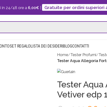
Gratuite per ordini superiori
i in 24/48 ore a
6,00€
|
CONTO
SET REGALO
LISTA DEI DESIDERI
BLOG
CONTATTI
Home
Tester Profumi
Test
Tester Aqua Allegoria Fort
Tester Aqua 
Vetiver edp 