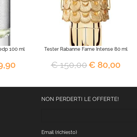
 edp 100 ml
Tester Rabanne Fame Intense 80 ml
9,90
€
150,00
€
80,00
NON PERDERTI LE OFFERTE!
Email (richiesto)