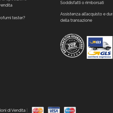
Soddisfatti o rimborsati
vendita
Assistenza all’acquisto e du
rofumi tester?
della transazione
oni di Vendita
|