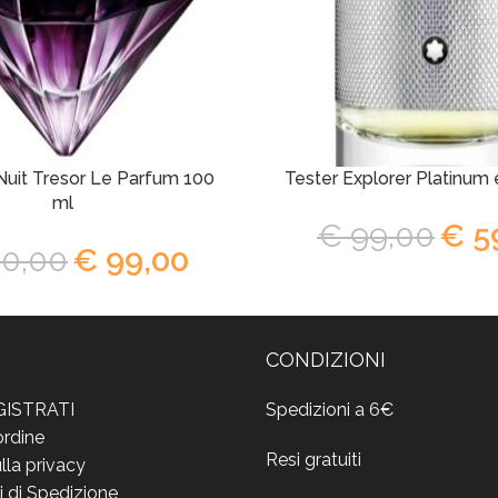
Nuit Tresor Le Parfum 100
Tester Explorer Platinum
ml
€
99,00
€
5
0,00
€
99,00
CONDIZIONI
GISTRATI
Spedizioni a 6€
ordine
Resi gratuiti
lla privacy
i di Spedizione