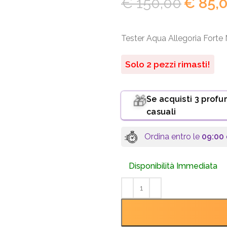
€
150,00
€
85,
Tester Aqua Allegoria Forte 
Solo 2 pezzi rimasti!
Se acquisti 3 profu
🎁
casuali
Ordina entro le
09:00
Disponibilità Immediata