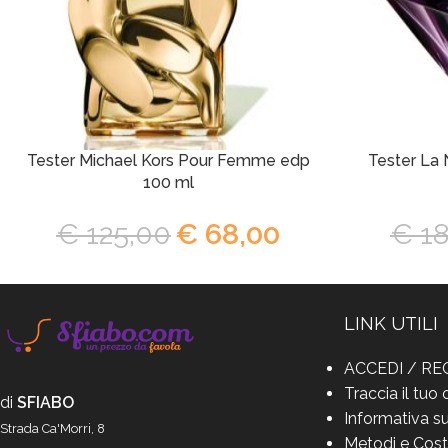
Tester Michael Kors Pour Femme edp
Tester La 
100 ml
€
125,00
€
68,00
€
18
LINK UTILI
ACCEDI / RE
Traccia il tuo 
di
SFIABO
Informativa su
Strada Ca'Morri, 8
Metodi e Cost