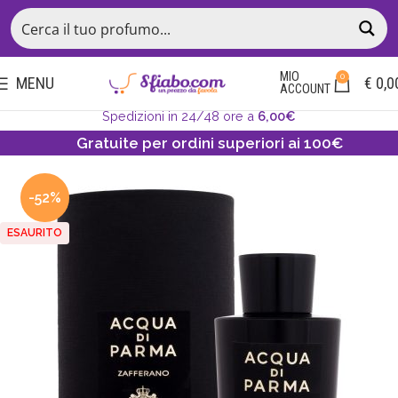
MIO
0
MENU
€
0,0
ACCOUNT
Spedizioni in 24/48 ore a
6,00€
Gratuite per ordini superiori ai 100€
-52%
ESAURITO