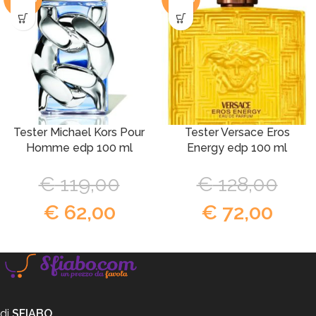
Tester Michael Kors Pour
Tester Versace Eros
Homme edp 100 ml
Energy edp 100 ml
€
119,00
€
128,00
€
62,00
€
72,00
di
SFIABO