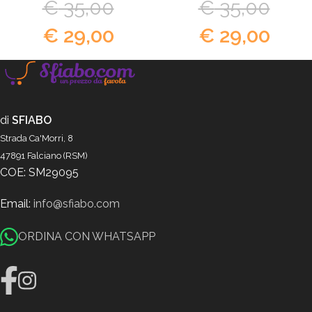
€
35,00
€
35,00
€
29,00
€
29,00
di
SFIABO
Strada Ca'Morri, 8
47891 Falciano (RSM)
COE: SM29095
Email:
info@sfiabo.com
ORDINA CON WHATSAPP