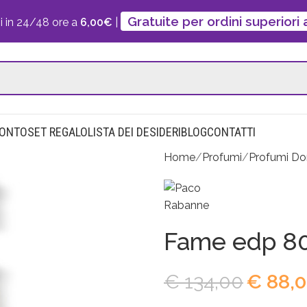
Gratuite per ordini superiori
i in 24/48 ore a
6,00€
|
CONTO
SET REGALO
LISTA DEI DESIDERI
BLOG
CONTATTI
Home
Profumi
Profumi D
Fame edp 80 
€
134,00
€
88,0