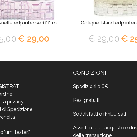
uelle edp intense 100 ml
Gotique Island edp inte
5,00
€
29,00
€
29,00
€
2
CONDIZIONI
GISTRATI
Spedizioni a 6€
ordine
Resi gratuiti
lla privacy
i di Spedizione
Soddisfatti o rimborsati
vendita
Assistenza all’acquisto e du
rofumi tester?
della transazione