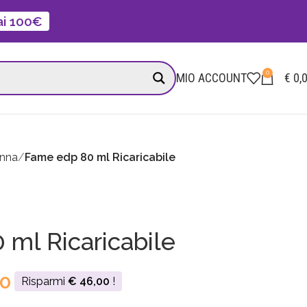
 ai 100€
0
MIO ACCOUNT
€
0,
onna
Fame edp 80 ml Ricaricabile
ml Ricaricabile
0
Risparmi
€
46,00
!