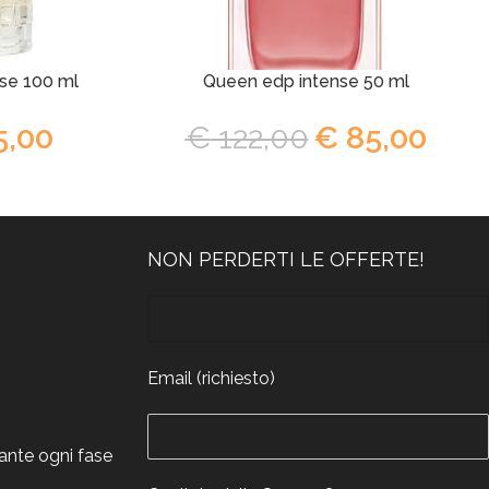
nse 100 ml
Queen edp intense 50 ml
5,00
€
122,00
€
85,00
NON PERDERTI LE OFFERTE!
Email (richiesto)
rante ogni fase