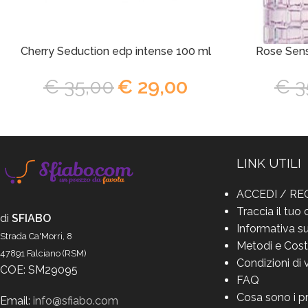
Cherry Seduction edp intense 100 ml
Rose Sens
€
35,00
€
29,00
€
3
LINK UTILI
ACCEDI / RE
Traccia il tuo 
di
SFIABO
Informativa su
Strada Ca'Morri, 8
Metodi e Cost
47891 Falciano (RSM)
Condizioni di 
COE: SM29095
FAQ
Cosa sono i p
Email:
info@sfiabo.com