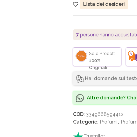
Lista dei desideri
7
persone hanno acquistat
Solo Prodotti
100%
Originali
Hai domande sui test
Altre domande? Chat
COD:
3349668594412
Categorie:
Profumi
,
Profum
Trustpilot