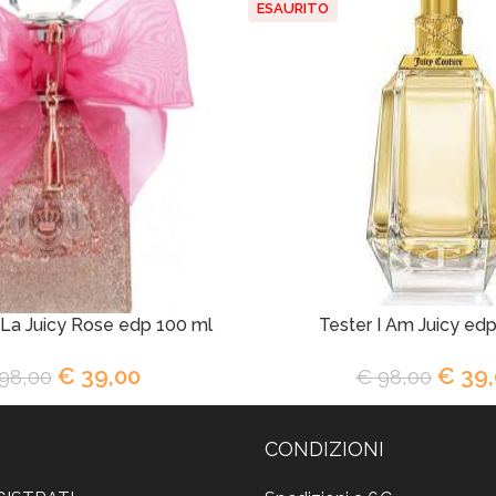
ESAURITO
 La Juicy Rose edp 100 ml
Tester I Am Juicy ed
€
39,00
€
39,
98,00
€
98,00
CONDIZIONI