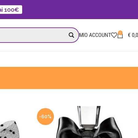
 ai 100€
0
MIO ACCOUNT
€
0,
-60%