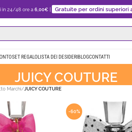
Gratuite per ordini superiori
i in 24/48 ore a
6,00€
|
CONTO
SET REGALO
LISTA DEI DESIDERI
BLOG
CONTATTI
JUICY COUTURE
to Marchi
JUICY COUTURE
-60%