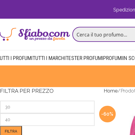
Spedizion
UTTI I PROFUMI
TUTTI I MARCHI
TESTER PROFUMI
PROFUMI
IN S
FILTRA PER PREZZO
Home
Prodot
-60%
FILTRA