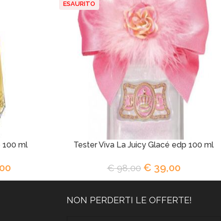
ESAURITO
p 100 ml
Tester Viva La Juicy Glacé edp 100 ml
00
€
39,00
€
98,00
NON PERDERTI LE OFFERTE!