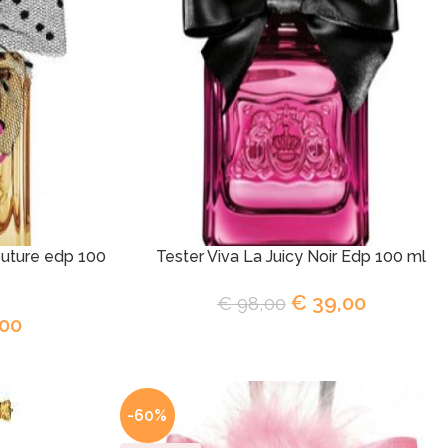
outure edp 100
Tester Viva La Juicy Noir Edp 100 ml
€
39,00
€
98,00
00
-60%