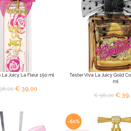
a La Juicy La Fleur 150 ml
Tester Viva La Juicy Gold C
ml
€
39,00
98,00
€
39,
€
98,00
-60%