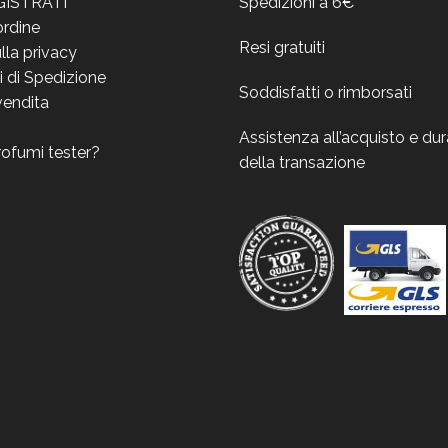
GISTRATI
Spedizioni a 6€
ordine
Resi gratuiti
lla privacy
i di Spedizione
Soddisfatti o rimborsati
vendita
Assistenza all’acquisto e du
rofumi tester?
della transazione