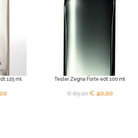
dt 125 ml
Tester Zegna Forte edt 100 ml
00
€
40,00
€
89,00