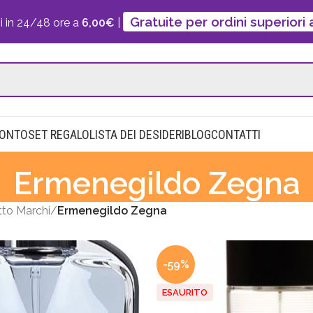
Gratuite per ordini superiori
i in 24/48 ore a
6,00€
|
CONTO
SET REGALO
LISTA DEI DESIDERI
BLOG
CONTATTI
Ermenegildo Zegna
to Marchi
Ermenegildo Zegna
-59%
ESAURITO