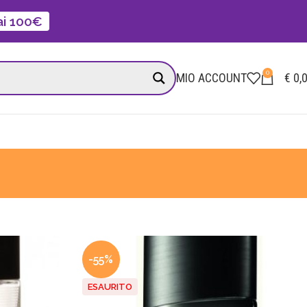
 ai 100€
0
MIO ACCOUNT
€
0,
-55%
ESAURITO